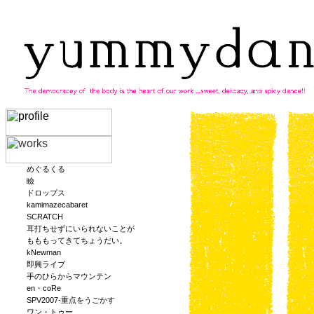
めぐるくる
瞼
ドロップス
kamimazecabaret
SCRATCH
耳打ちせずにいられないことが
もももってきてちょうだい。
kNewman
即興ライブ
手のひらからマウンテン
en・coRe
SPV2007-重点をうごかす
ワン・トゥー